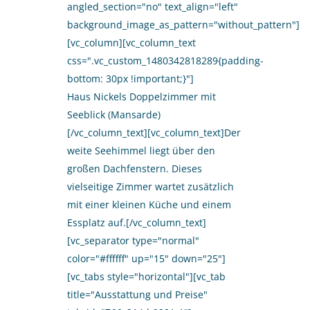
angled_section="no" text_align="left"
background_image_as_pattern="without_pattern"]
[vc_column][vc_column_text
css=".vc_custom_1480342818289{padding-
bottom: 30px !important;}"]
Haus Nickels Doppelzimmer mit
Seeblick (Mansarde)
[/vc_column_text][vc_column_text]Der
weite Seehimmel liegt über den
großen Dachfenstern. Dieses
vielseitige Zimmer wartet zusätzlich
mit einer kleinen Küche und einem
Essplatz auf.[/vc_column_text]
[vc_separator type="normal"
color="#ffffff" up="15" down="25"]
[vc_tabs style="horizontal"][vc_tab
title="Ausstattung und Preise"