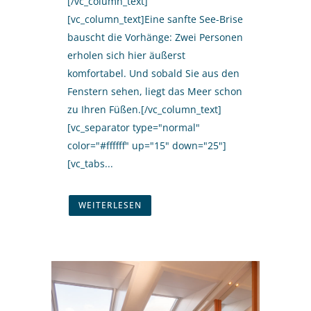
[/vc_column_text]
[vc_column_text]Eine sanfte See-Brise
bauscht die Vorhänge: Zwei Personen
erholen sich hier äußerst
komfortabel. Und sobald Sie aus den
Fenstern sehen, liegt das Meer schon
zu Ihren Füßen.[/vc_column_text]
[vc_separator type="normal"
color="#ffffff" up="15" down="25"]
[vc_tabs...
WEITERLESEN