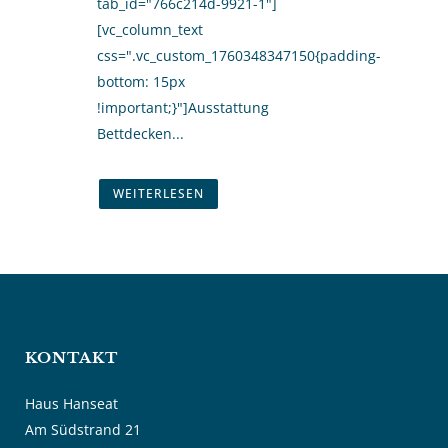
tab_id="766c214d-9921-1"]
[vc_column_text
css=".vc_custom_1760348347150{padding-
bottom: 15px
!important;}"]Ausstattung
Bettdecken...
WEITERLESEN
KONTAKT
Haus Hanseat
Am Südstrand 21