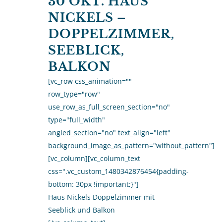
30 OKT.
HAUS
NICKELS –
DOPPELZIMMER,
SEEBLICK,
BALKON
[vc_row css_animation=""
row_type="row"
use_row_as_full_screen_section="no"
type="full_width"
angled_section="no" text_align="left"
background_image_as_pattern="without_pattern"]
[vc_column][vc_column_text
css=".vc_custom_1480342876454{padding-
bottom: 30px !important;}"]
Haus Nickels Doppelzimmer mit
Seeblick und Balkon