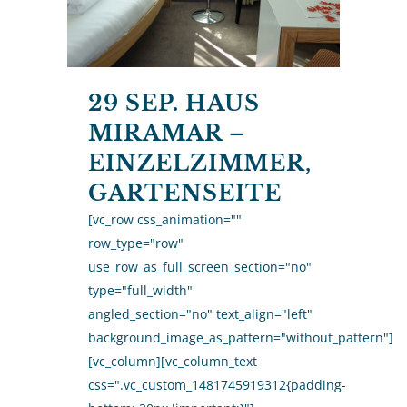
29 SEP.
HAUS
MIRAMAR –
EINZELZIMMER,
GARTENSEITE
[vc_row css_animation=""
row_type="row"
use_row_as_full_screen_section="no"
type="full_width"
angled_section="no" text_align="left"
background_image_as_pattern="without_pattern"]
[vc_column][vc_column_text
css=".vc_custom_1481745919312{padding-