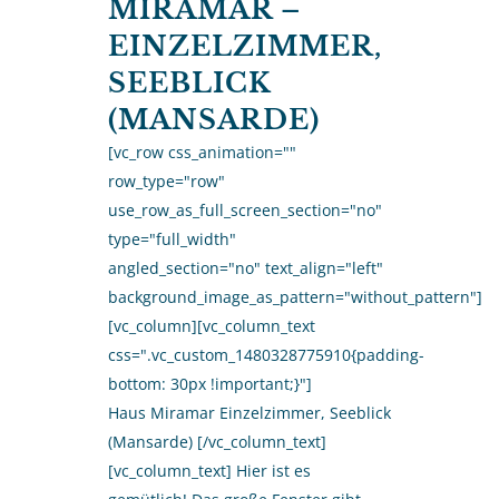
MIRAMAR –
EINZELZIMMER,
SEEBLICK
(MANSARDE)
[vc_row css_animation=""
row_type="row"
use_row_as_full_screen_section="no"
type="full_width"
angled_section="no" text_align="left"
background_image_as_pattern="without_pattern"]
[vc_column][vc_column_text
css=".vc_custom_1480328775910{padding-
bottom: 30px !important;}"]
Haus Miramar Einzelzimmer, Seeblick
(Mansarde) [/vc_column_text]
[vc_column_text] Hier ist es