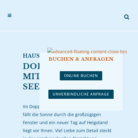
HAUS HANSEAT
BUCHEN & ANFRAGEN
DOPPELZIMMER
MIT BALKON UND
ONLINE BUCHEN
SEEBLICK
UNVERBINDLICHE ANFRAGE
Im Doppelzimmer mit Balkon und Seeblick
fällt die Sonne durch die großzügigen
Fenster und ein neuer Tag auf Helgoland
liegt vor Ihnen. Viel Liebe zum Detail steckt